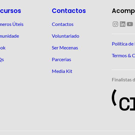
cursos
Contactos
Acomp
Instagram
LinkedIn
YouTube
eros Úteis
Contactos
munidade
Voluntariado
Política de
ok
Ser Mecenas
Termos & 
Qs
Parcerias
Media Kit
Finalistas 