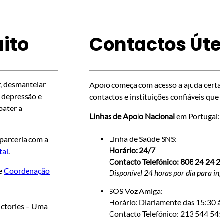
ito
Contactos Úte
r, desmantelar
Apoio começa com acesso à ajuda certa
a depressão e
contactos e instituições confiáveis qu
bater a
Linhas de Apoio Nacional
em Portugal:
 parceria com a
Linha de Saúde SNS:
Horário: 24/7
tal
.
Contacto Telefónico: 808 24 24 
e
Coordenação
Disponível 24 horas por dia para in
SOS Voz Amiga:
Horário: Diariamente das 15:30 
victories – Uma
Contacto Telefónico: 213 544 54