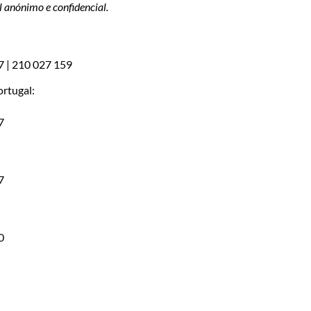
l anónimo e confidencial.
7 | 210 027 159
rtugal:
7
7
0