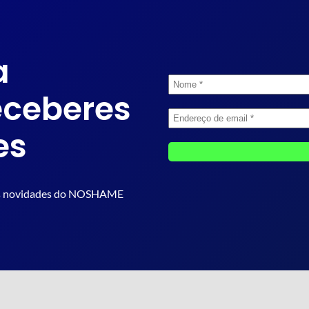
a
eceberes
es
as as novidades do NOSHAME