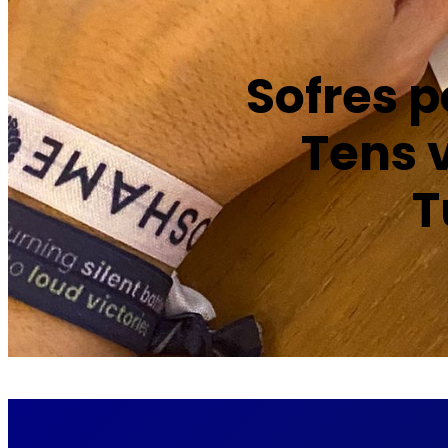
Sofres 
Tens 
T