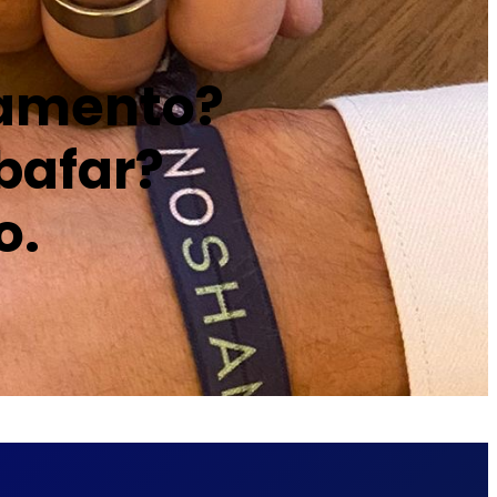
gamento?
bafar?
o.