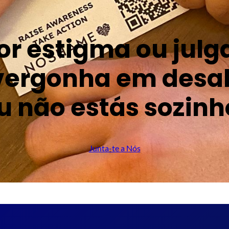
por estigma ou jul
vergonha em desa
u não estás sozinh
Junta-te a Nós