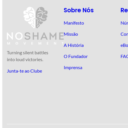
Sobre Nós
Re
Manifesto
Núm
Missão
Co
A História
eBo
Turning silent battles
O Fundador
FA
into loud victories.
Imprensa
Junta-te ao Clube