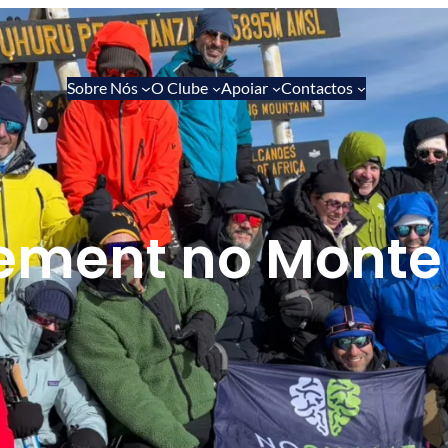
Sobre Nós
O Clube
Apoiar
Contactos
ent no Monte 