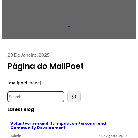
↓
23 De Janeiro, 2025
Página do MailPoet
[mailpoet_page]
S
e
a
Latest Blog
r
Volunteerism and Its Impact on Personal and
c
Community Development
h
Admin
7 De Agosto, 2024