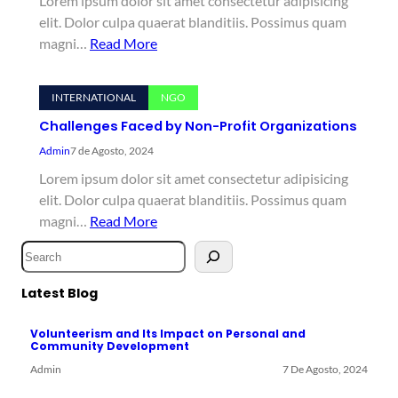
Lorem ipsum dolor sit amet consectetur adipisicing
elit. Dolor culpa quaerat blanditiis. Possimus quam
magni…
Read More
INTERNATIONAL
NGO
Challenges Faced by Non-Profit Organizations
Admin
7 de Agosto, 2024
Lorem ipsum dolor sit amet consectetur adipisicing
elit. Dolor culpa quaerat blanditiis. Possimus quam
magni…
Read More
S
e
a
Latest Blog
r
Volunteerism and Its Impact on Personal and
c
Community Development
h
Admin
7 De Agosto, 2024