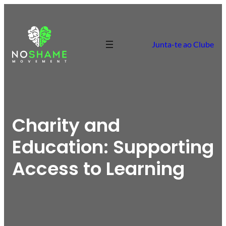
Saltar
para
o
Junta-te ao Clube
conteúdo
Charity and
Education: Supporting
Access to Learning