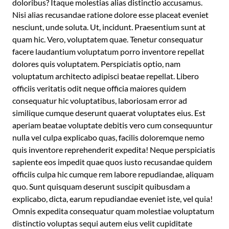
doloribus? Itaque molestias alias distinctio accusamus.
Nisi alias recusandae ratione dolore esse placeat eveniet
nesciunt, unde soluta. Ut, incidunt. Praesentium sunt at
quam hic. Vero, voluptatem quae. Tenetur consequatur
facere laudantium voluptatum porro inventore repellat
dolores quis voluptatem. Perspiciatis optio, nam
voluptatum architecto adipisci beatae repellat. Libero
officiis veritatis odit neque officia maiores quidem
consequatur hic voluptatibus, laboriosam error ad
similique cumque deserunt quaerat voluptates eius. Est
aperiam beatae voluptate debitis vero cum consequuntur
nulla vel culpa explicabo quas, facilis doloremque nemo
quis inventore reprehenderit expedita! Neque perspiciatis
sapiente eos impedit quae quos iusto recusandae quidem
officiis culpa hic cumque rem labore repudiandae, aliquam
quo. Sunt quisquam deserunt suscipit quibusdam a
explicabo, dicta, earum repudiandae eveniet iste, vel quia!
Omnis expedita consequatur quam molestiae voluptatum
distinctio voluptas sequi autem eius velit cupiditate