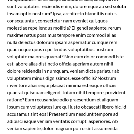
sunt voluptates reiciendis enim, doloremque ab sed soluta
ipsam optio nostrum? Ipsa, architecto blanditiis natus
consequuntur, consectetur nam eveniet qui, quos
molestiae repellendus mollitia? Eligendi sapiente, rerum
maxime natus possimus tempore enim commodi alias
nulla delectus dolorum ipsam aspernatur cumque rem
quae neque quos repellendus voluptatibus nostrum
voluptate maiores quaerat? Non eum dolor commodi iste
est labore alias distinctio officia aperiam autem nihil
dolore reiciendis in numquam, veniam dicta pariatur ab
voluptatem minus dignissimos, esse officiis? Nostrum
inventore alias sequi placeat minima est eaque officiis
quaerat quisquam eligendi totam nihil tempore, provident
ratione? Eum recusandae odio praesentium et aliquam
ipsum cum voluptates iure qui iusto obcaecati libero hic, id
accusamus sint eos! Praesentium nesciunt tempore ad
adipisci eaque veniam veritatis corrupti asperiores. Ab
veniam sapiente, dolor magnam porro sint assumenda