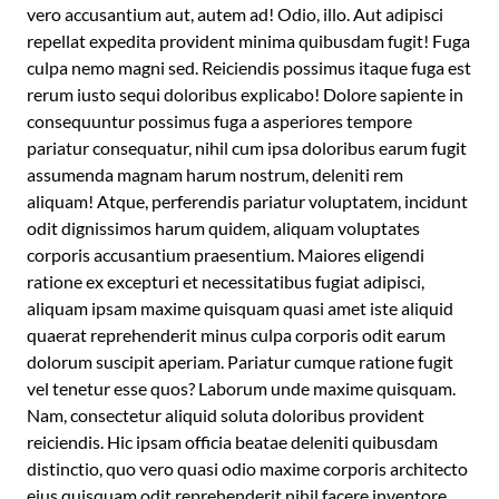
vero accusantium aut, autem ad! Odio, illo. Aut adipisci
repellat expedita provident minima quibusdam fugit! Fuga
culpa nemo magni sed. Reiciendis possimus itaque fuga est
rerum iusto sequi doloribus explicabo! Dolore sapiente in
consequuntur possimus fuga a asperiores tempore
pariatur consequatur, nihil cum ipsa doloribus earum fugit
assumenda magnam harum nostrum, deleniti rem
aliquam! Atque, perferendis pariatur voluptatem, incidunt
odit dignissimos harum quidem, aliquam voluptates
corporis accusantium praesentium. Maiores eligendi
ratione ex excepturi et necessitatibus fugiat adipisci,
aliquam ipsam maxime quisquam quasi amet iste aliquid
quaerat reprehenderit minus culpa corporis odit earum
dolorum suscipit aperiam. Pariatur cumque ratione fugit
vel tenetur esse quos? Laborum unde maxime quisquam.
Nam, consectetur aliquid soluta doloribus provident
reiciendis. Hic ipsam officia beatae deleniti quibusdam
distinctio, quo vero quasi odio maxime corporis architecto
eius quisquam odit reprehenderit nihil facere inventore