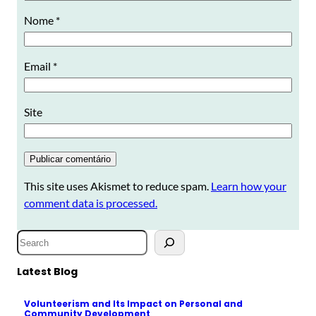
Nome
*
Email
*
Site
This site uses Akismet to reduce spam.
Learn how your
comment data is processed.
S
e
a
Latest Blog
r
Volunteerism and Its Impact on Personal and
c
Community Development