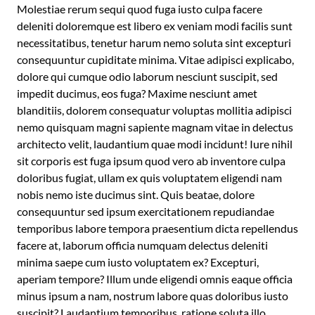
Molestiae rerum sequi quod fuga iusto culpa facere
deleniti doloremque est libero ex veniam modi facilis sunt
necessitatibus, tenetur harum nemo soluta sint excepturi
consequuntur cupiditate minima. Vitae adipisci explicabo,
dolore qui cumque odio laborum nesciunt suscipit, sed
impedit ducimus, eos fuga? Maxime nesciunt amet
blanditiis, dolorem consequatur voluptas mollitia adipisci
nemo quisquam magni sapiente magnam vitae in delectus
architecto velit, laudantium quae modi incidunt! Iure nihil
sit corporis est fuga ipsum quod vero ab inventore culpa
doloribus fugiat, ullam ex quis voluptatem eligendi nam
nobis nemo iste ducimus sint. Quis beatae, dolore
consequuntur sed ipsum exercitationem repudiandae
temporibus labore tempora praesentium dicta repellendus
facere at, laborum officia numquam delectus deleniti
minima saepe cum iusto voluptatem ex? Excepturi,
aperiam tempore? Illum unde eligendi omnis eaque officia
minus ipsum a nam, nostrum labore quas doloribus iusto
suscipit? Laudantium temporibus, ratione soluta illo