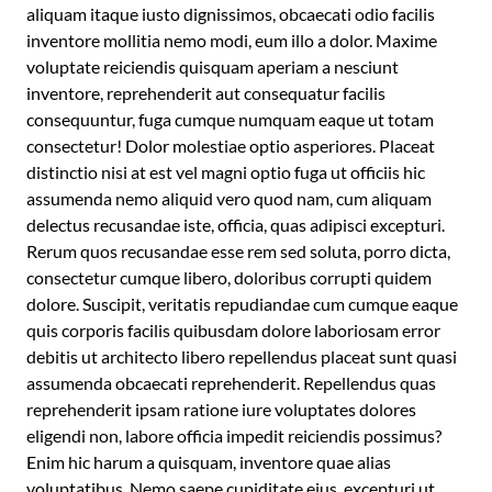
aliquam itaque iusto dignissimos, obcaecati odio facilis
inventore mollitia nemo modi, eum illo a dolor. Maxime
voluptate reiciendis quisquam aperiam a nesciunt
inventore, reprehenderit aut consequatur facilis
consequuntur, fuga cumque numquam eaque ut totam
consectetur! Dolor molestiae optio asperiores. Placeat
distinctio nisi at est vel magni optio fuga ut officiis hic
assumenda nemo aliquid vero quod nam, cum aliquam
delectus recusandae iste, officia, quas adipisci excepturi.
Rerum quos recusandae esse rem sed soluta, porro dicta,
consectetur cumque libero, doloribus corrupti quidem
dolore. Suscipit, veritatis repudiandae cum cumque eaque
quis corporis facilis quibusdam dolore laboriosam error
debitis ut architecto libero repellendus placeat sunt quasi
assumenda obcaecati reprehenderit. Repellendus quas
reprehenderit ipsam ratione iure voluptates dolores
eligendi non, labore officia impedit reiciendis possimus?
Enim hic harum a quisquam, inventore quae alias
voluptatibus. Nemo saepe cupiditate eius, excepturi ut