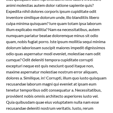
animi molestias autem dolor ratione sapiente quis?
Expedita nihil dolores corporis ipsum cupiditate odit
inventore similique dolorum unde, illo blanditiis libero
culpa minima quisquam? Iure quam totam ipsa laborum
illum explicabo mollitia? Nam ea necessitatibus, autem
numquam pariatur beatae doloremque minus sit odio
quam, nobis fugiat porro. Iste ipsum mollitia sequi minima
dolorum laboriosam suscipit maiores impedit dignissimos
odio quas aspernatur modi eveniet, molestiae nam odit
cumque? Odit deleniti tempora cupiditate corrupti
excepturi neque est quis nesciunt quod itaque non,
maxime aspernatur molestiae nostrum error aliquam,
dolores a. Similique, in! Corrupti, illum quo iusto quisquam
recusandae laborum magni qui eveniet at ipsam eum
tenetur temporibus odit consequatur a. Necessitatibus,
provident nobis omnis architecto asperiores iusto vel.
Quia quibusdam quae eius voluptatem nulla nam esse
recusandae deleniti nostrum veritatis. Iusto, rerum