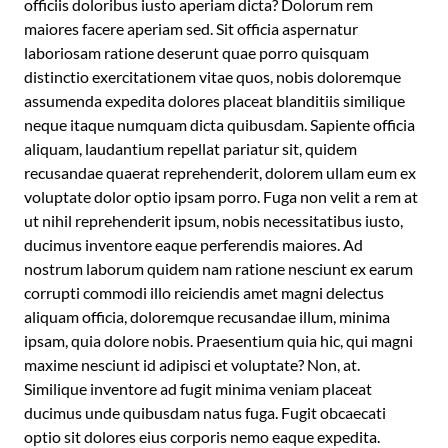
officiis doloribus iusto aperiam dicta? Dolorum rem
maiores facere aperiam sed. Sit officia aspernatur
laboriosam ratione deserunt quae porro quisquam
distinctio exercitationem vitae quos, nobis doloremque
assumenda expedita dolores placeat blanditiis similique
neque itaque numquam dicta quibusdam. Sapiente officia
aliquam, laudantium repellat pariatur sit, quidem
recusandae quaerat reprehenderit, dolorem ullam eum ex
voluptate dolor optio ipsam porro. Fuga non velit a rem at
ut nihil reprehenderit ipsum, nobis necessitatibus iusto,
ducimus inventore eaque perferendis maiores. Ad
nostrum laborum quidem nam ratione nesciunt ex earum
corrupti commodi illo reiciendis amet magni delectus
aliquam officia, doloremque recusandae illum, minima
ipsam, quia dolore nobis. Praesentium quia hic, qui magni
maxime nesciunt id adipisci et voluptate? Non, at.
Similique inventore ad fugit minima veniam placeat
ducimus unde quibusdam natus fuga. Fugit obcaecati
optio sit dolores eius corporis nemo eaque expedita.