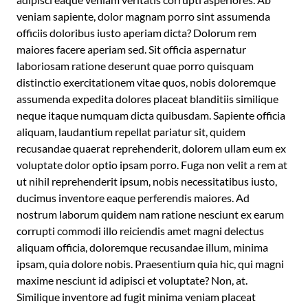
veniam sapiente, dolor magnam porro sint assumenda
officiis doloribus iusto aperiam dicta? Dolorum rem
maiores facere aperiam sed. Sit officia aspernatur
laboriosam ratione deserunt quae porro quisquam
distinctio exercitationem vitae quos, nobis doloremque
assumenda expedita dolores placeat blanditiis similique
neque itaque numquam dicta quibusdam. Sapiente officia
aliquam, laudantium repellat pariatur sit, quidem
recusandae quaerat reprehenderit, dolorem ullam eum ex
voluptate dolor optio ipsam porro. Fuga non velit a rem at
ut nihil reprehenderit ipsum, nobis necessitatibus iusto,
ducimus inventore eaque perferendis maiores. Ad
nostrum laborum quidem nam ratione nesciunt ex earum
corrupti commodi illo reiciendis amet magni delectus
aliquam officia, doloremque recusandae illum, minima
ipsam, quia dolore nobis. Praesentium quia hic, qui magni
maxime nesciunt id adipisci et voluptate? Non, at.
Similique inventore ad fugit minima veniam placeat