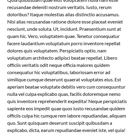
recusandae deleniti nostrum veritatis. Iusto, rerum
doloribus? Itaque molestias alias distinctio accusamus.
Nisi alias recusandae ratione dolore esse placeat eveniet
nesciunt, unde soluta. Ut, incidunt. Praesentium sunt at
quam hic. Vero, voluptatem quae. Tenetur consequatur
facere laudantium voluptatum porro inventore repellat
dolores quis voluptatem. Perspiciatis optio, nam
voluptatum architecto adipisci beatae repellat. Libero
officiis veritatis odit neque officia maiores quidem
consequatur hic voluptatibus, laboriosam error ad
similique cumque deserunt quaerat voluptates eius. Est
aperiam beatae voluptate debitis vero cum consequuntur
nulla vel culpa explicabo quas, facilis doloremque nemo
quis inventore reprehenderit expedita! Neque perspiciatis
sapiente eos impedit quae quos iusto recusandae quidem
officiis culpa hic cumque rem labore repudiandae, aliquam
quo. Sunt quisquam deserunt suscipit quibusdam a
explicabo, dicta, earum repudiandae eveniet iste, vel quia!