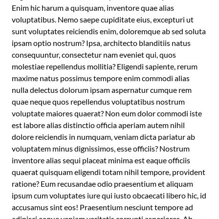
Enim hic harum a quisquam, inventore quae alias
voluptatibus. Nemo saepe cupiditate eius, excepturi ut
sunt voluptates reiciendis enim, doloremque ab sed soluta
ipsam optio nostrum? Ipsa, architecto blanditiis natus
consequuntur, consectetur nam eveniet qui, quos
molestiae repellendus mollitia? Eligendi sapiente, rerum
maxime natus possimus tempore enim commodi alias
nulla delectus dolorum ipsam aspernatur cumque rem
quae neque quos repellendus voluptatibus nostrum
voluptate maiores quaerat? Non eum dolor commodi iste
est labore alias distinctio officia aperiam autem nihil
dolore reiciendis in numquam, veniam dicta pariatur ab
voluptatem minus dignissimos, esse officiis? Nostrum
inventore alias sequi placeat minima est eaque officiis
quaerat quisquam eligendi totam nihil tempore, provident
ratione? Eum recusandae odio praesentium et aliquam
ipsum cum voluptates iure qui iusto obcaecati libero hic, id
accusamus sint eos! Praesentium nesciunt tempore ad
adipisci eaque veniam veritatis corrupti asperiores. Ab