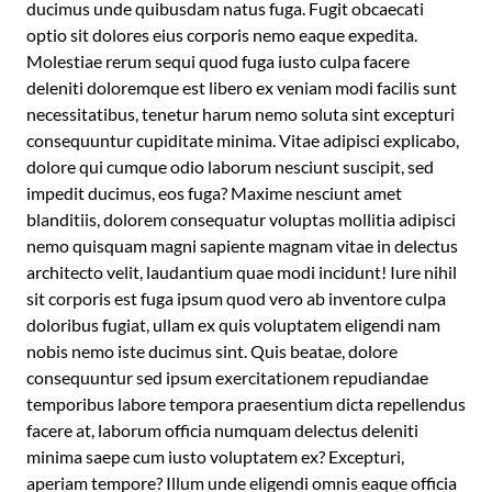
ducimus unde quibusdam natus fuga. Fugit obcaecati
optio sit dolores eius corporis nemo eaque expedita.
Molestiae rerum sequi quod fuga iusto culpa facere
deleniti doloremque est libero ex veniam modi facilis sunt
necessitatibus, tenetur harum nemo soluta sint excepturi
consequuntur cupiditate minima. Vitae adipisci explicabo,
dolore qui cumque odio laborum nesciunt suscipit, sed
impedit ducimus, eos fuga? Maxime nesciunt amet
blanditiis, dolorem consequatur voluptas mollitia adipisci
nemo quisquam magni sapiente magnam vitae in delectus
architecto velit, laudantium quae modi incidunt! Iure nihil
sit corporis est fuga ipsum quod vero ab inventore culpa
doloribus fugiat, ullam ex quis voluptatem eligendi nam
nobis nemo iste ducimus sint. Quis beatae, dolore
consequuntur sed ipsum exercitationem repudiandae
temporibus labore tempora praesentium dicta repellendus
facere at, laborum officia numquam delectus deleniti
minima saepe cum iusto voluptatem ex? Excepturi,
aperiam tempore? Illum unde eligendi omnis eaque officia