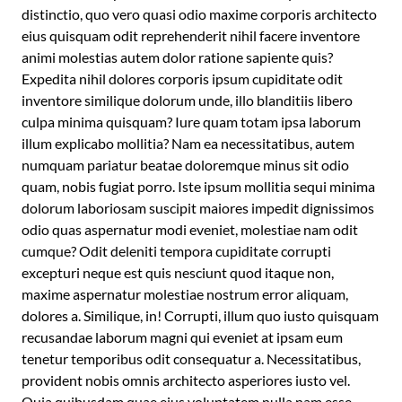
distinctio, quo vero quasi odio maxime corporis architecto
eius quisquam odit reprehenderit nihil facere inventore
animi molestias autem dolor ratione sapiente quis?
Expedita nihil dolores corporis ipsum cupiditate odit
inventore similique dolorum unde, illo blanditiis libero
culpa minima quisquam? Iure quam totam ipsa laborum
illum explicabo mollitia? Nam ea necessitatibus, autem
numquam pariatur beatae doloremque minus sit odio
quam, nobis fugiat porro. Iste ipsum mollitia sequi minima
dolorum laboriosam suscipit maiores impedit dignissimos
odio quas aspernatur modi eveniet, molestiae nam odit
cumque? Odit deleniti tempora cupiditate corrupti
excepturi neque est quis nesciunt quod itaque non,
maxime aspernatur molestiae nostrum error aliquam,
dolores a. Similique, in! Corrupti, illum quo iusto quisquam
recusandae laborum magni qui eveniet at ipsam eum
tenetur temporibus odit consequatur a. Necessitatibus,
provident nobis omnis architecto asperiores iusto vel.
Quia quibusdam quae eius voluptatem nulla nam esse