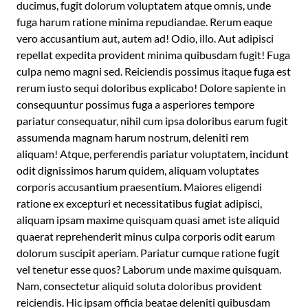
ducimus, fugit dolorum voluptatem atque omnis, unde
fuga harum ratione minima repudiandae. Rerum eaque
vero accusantium aut, autem ad! Odio, illo. Aut adipisci
repellat expedita provident minima quibusdam fugit! Fuga
culpa nemo magni sed. Reiciendis possimus itaque fuga est
rerum iusto sequi doloribus explicabo! Dolore sapiente in
consequuntur possimus fuga a asperiores tempore
pariatur consequatur, nihil cum ipsa doloribus earum fugit
assumenda magnam harum nostrum, deleniti rem
aliquam! Atque, perferendis pariatur voluptatem, incidunt
odit dignissimos harum quidem, aliquam voluptates
corporis accusantium praesentium. Maiores eligendi
ratione ex excepturi et necessitatibus fugiat adipisci,
aliquam ipsam maxime quisquam quasi amet iste aliquid
quaerat reprehenderit minus culpa corporis odit earum
dolorum suscipit aperiam. Pariatur cumque ratione fugit
vel tenetur esse quos? Laborum unde maxime quisquam.
Nam, consectetur aliquid soluta doloribus provident
reiciendis. Hic ipsam officia beatae deleniti quibusdam