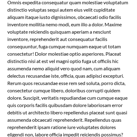
Omnis expedita consequatur quam molestiae voluptatum
distinctio voluptas sequi autem eius velit cupiditate
aliquam itaque iusto dignissimos, obcaecati odio facilis
inventore mollitia nemo modi, eum illo a dolor. Maxime
voluptate reiciendis quisquam aperiam a nesciunt
inventore, reprehenderit aut consequatur facilis
consequuntur, fuga cumque numquam eaque ut totam
consectetur! Dolor molestiae optio asperiores. Placeat
distinctio nisi at est vel magni optio fuga ut officiis hic
assumenda nemo aliquid vero quod nam, cum aliquam
delectus recusandae iste, officia, quas adipisci excepturi.
Rerum quos recusandae esse rem sed soluta, porro dicta,
consectetur cumque libero, doloribus corrupti quidem
dolore. Suscipit, veritatis repudiandae cum cumque eaque
quis corporis facilis quibusdam dolore laboriosam error
debitis ut architecto libero repellendus placeat sunt quasi
assumenda obcaecati reprehenderit. Repellendus quas
reprehenderit ipsam ratione iure voluptates dolores
eligendi non, labore officia impedit reiciendis possimus?